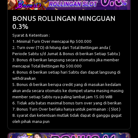
BONUS ROLLINGAN MINGGUAN
0.3%
Syarat & Ketentuan :
1. Minimal Turn Over mencapai Rp 500.000
2. Turn over (TO) di hitung dari Total Bettingan anda (
Periode Sabtu s/d Jumat & Bonus di berikan Setiap Sabtu )
3. Bonus di berikan langsung secara otomatis jika member
mencapai Total Bettingan Rp 500.000
4. Bonus di berikan setiap hari Sabtu dan dapat langsung di
withdrawkan
5. Bonus di berikan berupa credit yang di masukan kedalam
akun anda secara otomatis ke dompet utama masing masing
member setiap Sabtu nya paling lambat jam 15.00 WIB
6. Tidak ada batas maximal bonus turn over yang di berikan
7. Bonus Turn Over berlaku hanya untuk permainan : ( Slot )
8. syarat dan ketentuan mutlak tidak dapat di ganggu gugat
oleh pihak mana pun