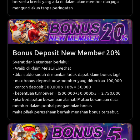
berserta kredit yang ada di dalam akun member dan juga
mengunci akun tanpa peringatan
Bonus Deposit New Member 20%
Syarat dan ketentuan berlaku :
- Wajib di Klaim Melalui Livechat
- Jika saldo sudah di mainkan tidak dapat klaim bonus lagi!
- max bonus deposit new member yang diberikan 100,000
- contoh deposit 500,000 x 10% = 50,000
- ketentuan turnonver = (500,000+50,000)x5 = 2,750,000
- jika kedapatan kesamaan alamat IP atau kesamaan data
member dalam perihal pengambilan bonus
maka pihak perusahaan berhak menahan bonus tersebut.