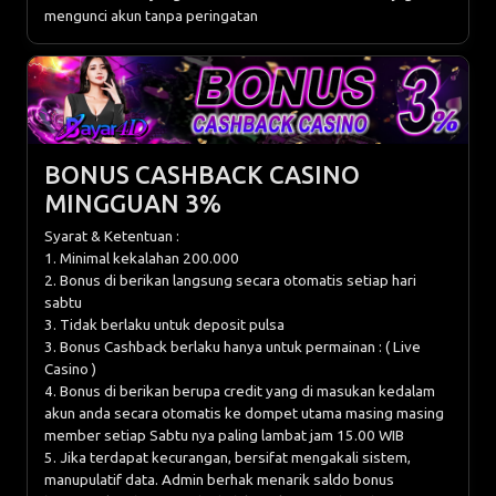
mengunci akun tanpa peringatan
BONUS CASHBACK CASINO
MINGGUAN 3%
Syarat & Ketentuan :
1. Minimal kekalahan 200.000
2. Bonus di berikan langsung secara otomatis setiap hari
sabtu
3. Tidak berlaku untuk deposit pulsa
3. Bonus Cashback berlaku hanya untuk permainan : ( Live
Casino )
4. Bonus di berikan berupa credit yang di masukan kedalam
akun anda secara otomatis ke dompet utama masing masing
member setiap Sabtu nya paling lambat jam 15.00 WIB
5. Jika terdapat kecurangan, bersifat mengakali sistem,
manupulatif data. Admin berhak menarik saldo bonus