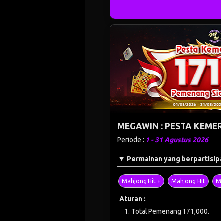
MEGAWIN : PESTA KEM
Periode :
1 - 31 Agustus 2026
Permainan yang berpartisip
Mahjong Hit +
Mahjong Hit
M
Aturan :
Total Pemenang 171,000.