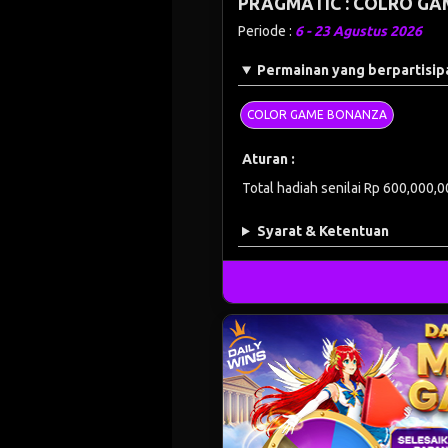
PRAGMATIC : COLRO GA
Periode :
6 - 23 Agustus 2026
Permainan yang berpartisip
COLOR GAME BONANZA
Aturan :
Total hadiah senilai Rp 600,000,0
Syarat & Ketentuan