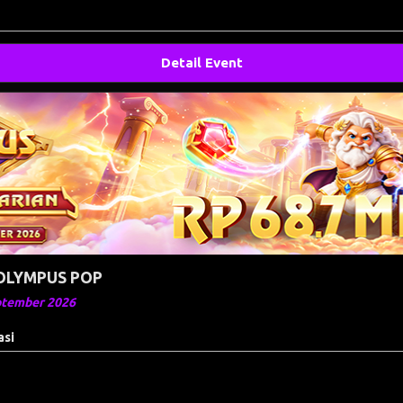
Detail Event
 OLYMPUS POP
eptember 2026
asi