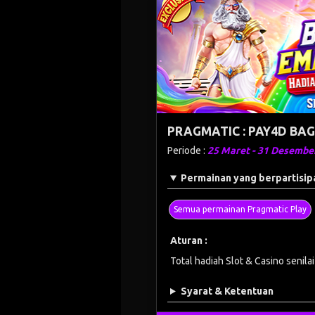
PRAGMATIC : PAY4D BAG
Periode :
25 Maret - 31 Desembe
Permainan yang berpartisip
Semua permainan Pragmatic Play
Aturan :
Total hadiah Slot & Casino senila
Syarat & Ketentuan