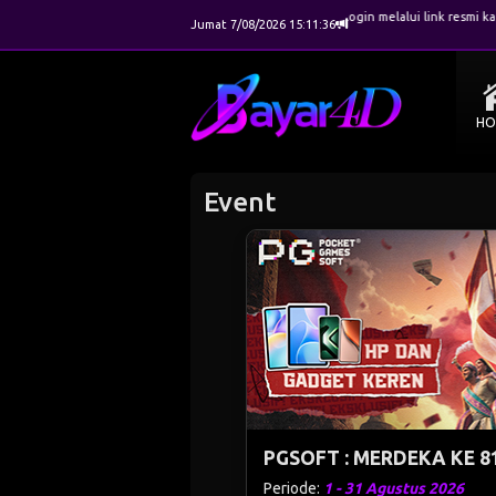
Pastikan login melalui link resmi kami https://b
Jumat 7/08/2026 15:11:38
HO
Event
PGSOFT : MERDEKA KE 81
Periode:
1 - 31 Agustus 2026