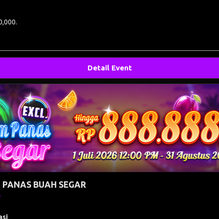
0,000.
Detail Event
M PANAS BUAH SEGAR
asi