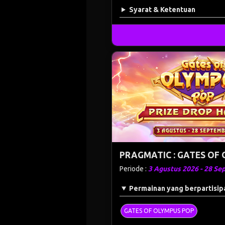
Syarat & Ketentuan
PRAGMATIC : GATES OF
Periode :
3 Agustus 2026 - 28 S
Permainan yang berpartisip
GATES OF OLYMPUS POP