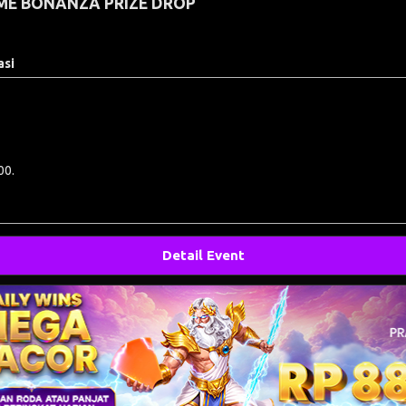
ME BONANZA PRIZE DROP
asi
00.
Detail Event