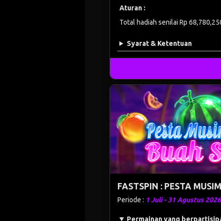
Aturan :
Total hadiah senilai Rp 68,780,25
Syarat & Ketentuan
FASTSPIN : PESTA MUSI
Periode :
1 Juli - 31 Agustus 2026
Permainan yang berpartisip