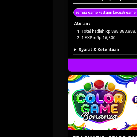
Semua game Fastspin kecuali game
Aturan :
Total hadiah Rp 888,888,888.
1 EXP = Rp.16,500.
Syarat & Ketentuan