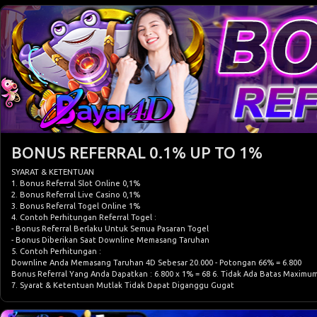
BONUS REFERRAL 0.1% UP TO 1%
SYARAT & KETENTUAN
1. Bonus Referral Slot Online 0,1%
2. Bonus Referral Live Casino 0,1%
3. Bonus Referral Togel Online 1%
4. Contoh Perhitungan Referral Togel :
- Bonus Referral Berlaku Untuk Semua Pasaran Togel
- Bonus Diberikan Saat Downline Memasang Taruhan
5. Contoh Perhitungan :
Downline Anda Memasang Taruhan 4D Sebesar 20.000 - Potongan 66% = 6.800
Bonus Referral Yang Anda Dapatkan : 6.800 x 1% = 68 6. Tidak Ada Batas Maxim
7. Syarat & Ketentuan Mutlak Tidak Dapat Diganggu Gugat