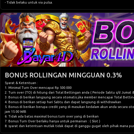
- Tidak belaku untuk via pulsa.
BONUS ROLLINGAN MINGGUAN 0.3%
Syarat & Ketentuan :
1. Minimal Turn Over mencapai Rp 500.000
2. Turn over (TO) di hitung dari Total Bettingan anda ( Periode Sabtu s/d Jumat 
3. Bonus di berikan langsung secara otomatis jika member mencapai Total Bettin
4. Bonus di berikan setiap hari Sabtu dan dapat langsung di withdrawkan
5. Bonus di berikan berupa credit yang di masukan kedalam akun anda secara o
jam 15.00 WIB
6. Tidak ada batas maximal bonus turn over yang di berikan
7. Bonus Turn Over berlaku hanya untuk permainan : ( Slot )
8. syarat dan ketentuan mutlak tidak dapat di ganggu gugat oleh pihak mana pu